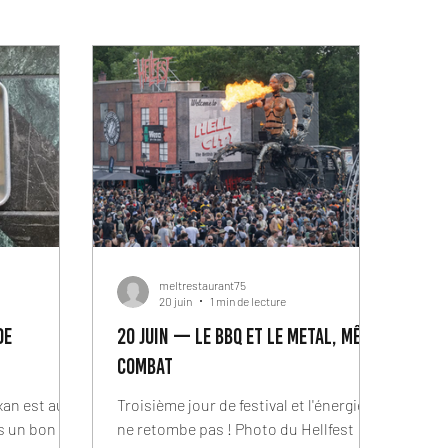
meltrestaurant75
20 juin
1 min de lecture
de
20 JUIN — LE BBQ ET LE METAL, MÊME
COMBAT
xan est au
Troisième jour de festival et l'énergie
s un bon
ne retombe pas ! Photo du Hellfest