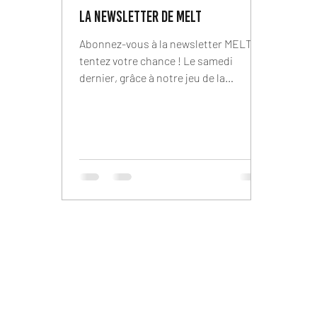
LA NEWSLETTER DE MELT
Abonnez-vous à la newsletter MELT et
tentez votre chance ! Le samedi
dernier, grâce à notre jeu de la
roulette, nos abonnés à la newsletter
ont pu remporter des surprises
incroyables, comme des places pour la
BBQ Expo ! 🎉 Ne manquez pas les
prochains jeux, découvertes,
évènements, offres exclusives et
surprises réservées à nos abonnés.
👉 Inscrivez-vous via le lien ci-
dessous dès maintenant et soyez les
premiers à profiter de nos événements
et cadeaux !