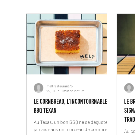
meltrestaurant75
25 juil.
1 min de lecture
Le Cornbread, l’incontournable du
Le B
BBQ texan
sign
trad
Au Texas, un bon BBQ ne se déguste
pari
jamais sans un morceau de cornbread.
Au cœ