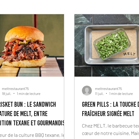
meltrestaurant75
meltrestaurant75
18 juil.
1 min de lecture
11 juil.
1 min de lecture
risket Bun : le sandwich
Green Pills : la touche 
ature de MELT, entre
fraîcheur signée MELT
ition texane et gourmandise
Chez MELT, le barbecue te
sienne
cœur de notre cuisine. Mai
ur de la culture BBQ texane, le