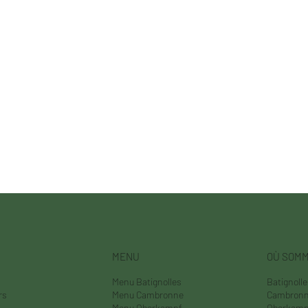
MENU
OÙ SOM
Menu Batignolles
Batignoll
rs
Menu Cambronne
Cambron
Menu Oberkampf
Oberkamp