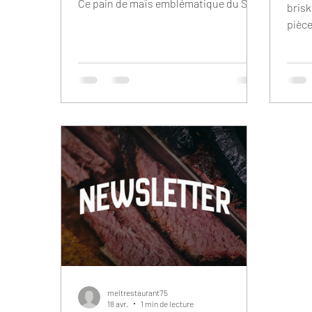
Ce pain de maïs emblématique du Sud
brisk
des États-Unis accompagne depuis
pièc
des générations les grands repas
inten
autour du fumoir. Moelleux,
une v
légèrement sucré et réconfortant, il
temps
apporte l’équilibre parfait aux viandes
patie
fumées. Cornbread, pain de maïs extra
poten
moelleux servi avec un beurre au miel
est p
dans un plateau. Chez MELT, on a
tradi
voulu garder l’esprit de ce classique
penda
américain tout en y apportant notre
viand
touche. Notre cor
cette
di
meltrestaurant75
18 avr.
1 min de lecture