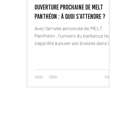
Ouverture prochaine de MELT
Panthéon : à quoi s’attendre ?
Avec l’arrivée annoncée de MELT
Panthéon , l’univers du barbecue texan
s’apprête à poser ses braises dans le
6ᵉ arrondissement et Paris est sur le
point de devenir encore plus
savoureux. Pour tous les amateurs de
fumée, de viande généreuse et
d’ambiance conviviale, cette ouverture
promet d’être un moment attendu.
MELT a déjà conquis le palais des
parisiens et des visiteurs avec ses
adresses emblématiques comme
MELT Oberkampf , MELT Cambronne
ou encore les sandwicheries MELT