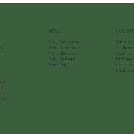
MENU
OÙ SOM
Menu Batignolles
Batignoll
rs
Menu Cambronne
Cambron
Menu Oberkampf
Oberkamp
Menu Pantheon
Pantheon
Menu Deli
Les Halle
Rochecho
ons
ent
tions