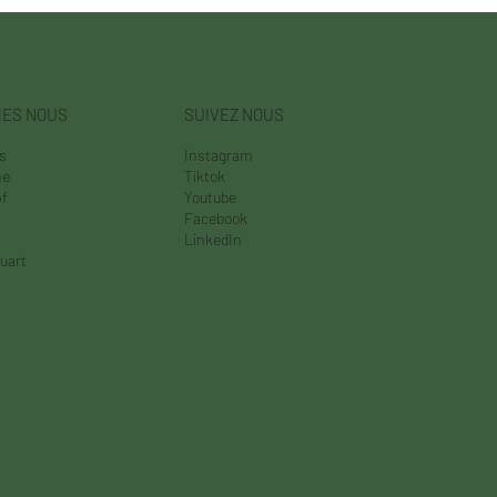
MES NOUS
SUIVEZ NOUS
es
Instagram
ne
Tiktok
f
Youtube
Facebook
s
LinkedIn
uart