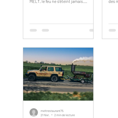
MELT, le feu ne s'éteint jamais.
des 
Intérieur du restaurant MELT
agenc
Oberkampf avec le slogan "Smoke Meat
Rive 
Everyday". Que vous soyez de passage
nouv
à Paris ou que vous y passiez tout l'été,
Pant
nos restaurants restent ouverts tout
ouve
le mois d'août pour vous faire
vous 
découvrir le meilleur du BBQ texan. Au
nivea
menu : brisket fumé pendant de
meat 
longues heures, pulled pork fondant,
rése
ribs, burgers maison,
vous 
accompagnements préparés sur plac
tout
meltrestaurant75
21 févr.
2 min de lecture