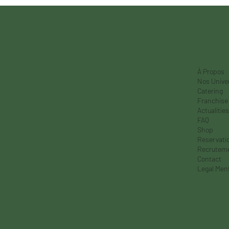
À Propos
Nos Unive
Catering
Franchise
Actualities
FAQ
Shop
Reservati
Recrutem
Contact
Legal Men