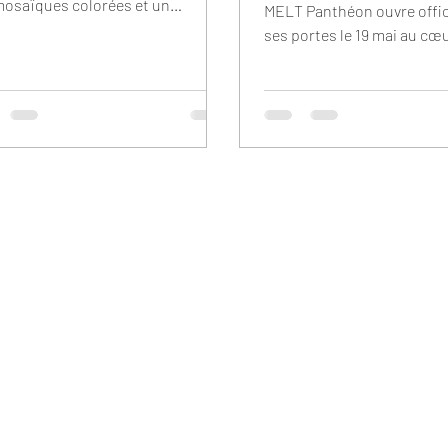
mosaïques colorées et un
MELT Panthéon ouvre offi
ement soigné. Depuis le 6 mai, la
ses portes le 19 mai au cœu
Gauche a enfin trouvé son
arrondissement de Paris ! 
eau QG ! Les portes de MELT
rue Monsieur le Prince, cet
héon sont officiellement grandes
adresse marque une nouve
rtes, et nous sommes parés à
pour MELT avec un lieu en
accueillir comme il se doit sur 3
pensé autour de l’univers
ux entièrement dédiés à la smoke
BBQ texan : cuisine ouvert
! PS : les horaires de
inspirée des diners améric
rvations sont plus étendus pour
fumée low & slow et toujou
permettre de venir en profiter à
volonté de proposer une e
e heure ! #MELTPanthé
conviviale, généreuse et pl
caract