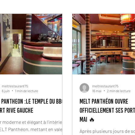
meltrestaurant75
meltrestaurant75
6 juin
1 min de lecture
16 mai
2 min de lecture
 PANTHEON :LE TEMPLE DU BBQ a
MELT Panthéon ouvre
rt RIVE GAUCHE
officiellement ses port
mai 🔥
 moderne et élégant à l'intérieur
ELT Panthéon, mettant en valeur
Après plusieurs jours de s