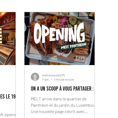
meltrestaurant75
11 avr.
1 min de lecture
ON A UN SCOOP À VOUS PARTAGER :
es le 19
MELT arrive dans le quartier de
Panthéon et du jardin du Luxembourg!
Une nouvelle page s’écrit avec
oft opening,
l’ouverture de MELT Panthéon notre