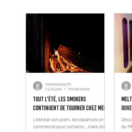
meltrestaurant75
il y a 6 jours
1 min de lecture
Tout l'été, les smokers
MELT
continuent de tourner chez MELT !
ouve
L'été bat son plein, les vacances ont
Décor
commencé pour certains… mais chez
du M