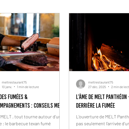
meltrestaurant75
meltrestaurant75
10 janv.
1 min de lecture
27 déc. 2025
2 min de lec
des fumées &
L’âme de MELT Panthéon
mpagnements : conseils melt
derrière la fumée
MELT , tout tourne autour d’une
L’ouverture de MELT Panthéon 
 : le barbecue texan fumé
pas seulement l’arrivée d’u