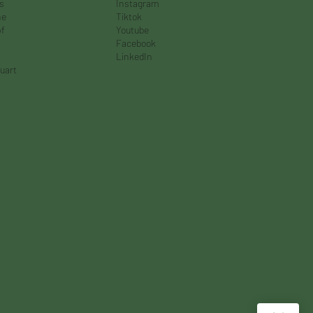
es
Instagram
ne
Tiktok
f
Youtube
Facebook
s
LinkedIn
uart