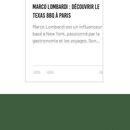
Marco Lombardi : Découvrir le
Texas BBQ à Paris
Marco Lombardi est un influenceur
basé à New York, passionné par la
gastronomie et les voyages. Son
compte Instagram reflète son envie
de...