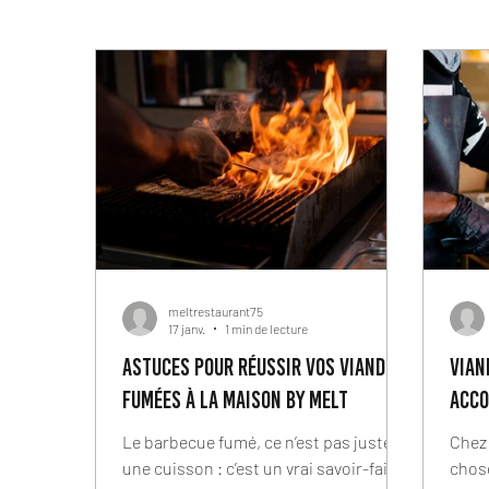
meltrestaurant75
17 janv.
1 min de lecture
Astuces pour réussir vos viandes
Vian
fumées à la maison by MELT
acco
Le barbecue fumé, ce n’est pas juste
Chez 
une cuisson : c’est un vrai savoir-faire .
chose