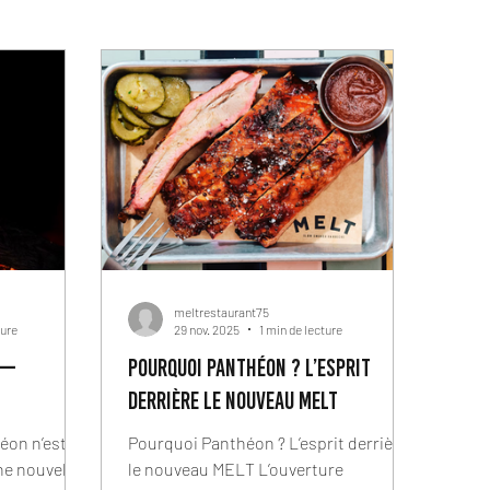
meltrestaurant75
ture
29 nov. 2025
1 min de lecture
 —
Pourquoi Panthéon ? L’esprit
derrière le nouveau MELT
n’est
Pourquoi Panthéon ? L’esprit derrière
ne nouvelle
le nouveau MELT L’ouverture