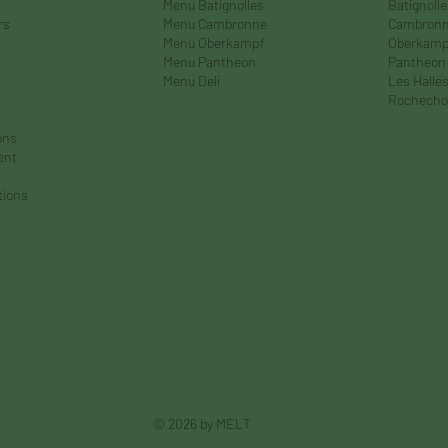
Menu Batignolles
Batignoll
rs
Menu Cambronne
Cambron
Menu Oberkampf
Oberkamp
Menu Pantheon
Pantheon
Menu Deli
Les Halle
Rochecho
ons
ent
tions
© 2026 by MELT