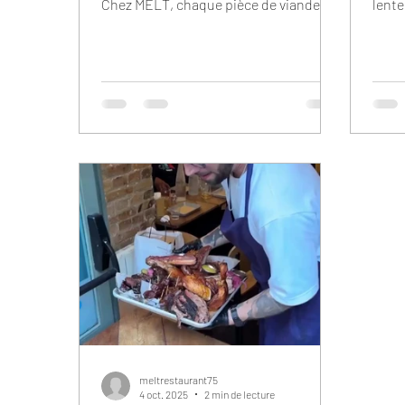
Chez MELT, chaque pièce de viande
lente
est fumée lentement pendant des
jour.
heures pour révéler des saveurs
appré
profondes, une texture fondante et ce
temps 
goût inimitable qui fait toute la
viand
différence. Bonne nouvelle : avec les
Les 
bons gestes, vous pouvez déjà vous en
temp
rapprocher à la maison. Tout
heure
commence par le choix de la viande .
une v
Optez pour des morceaux qui
goût 
supportent une cuisson longue et
sa pr
douce : brisket, poitrine d
meltrestaurant75
4 oct. 2025
2 min de lecture