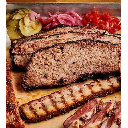
meltrestaurant75
30 août 2025
1 min de lecture
MELT Traiteur BBQ : une expérience unique pour vos
événements
Un laboratoire pensé pour les pros MELT Laboratory est un véritable
atelier culinaire spécialisé dans la viande fumée et dédié au...