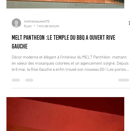
meltrestaurant75
6 juin
1 min de lecture
MELT PANTHEON :LE TEMPLE DU BBQ a ouvert RIVE
GAUCHE
Décor moderne et élégant à l'intérieur du MELT Panthéon, mettant
en valeur des mosaïques colorées et un agencement soigné. Depuis
le 6 mai, la Rive Gauche a enfin trouvé son nouveau QG ! Les portes
de MELT Panthéon sont officiellement grandes ouvertes, et nous
sommes parés à vous accueillir comme il se doit sur 3 niveaux
entièrement dédiés à la smoke meat ! PS : les horaires de
réservations sont plus étendus pour vous permettre de venir en
profiter à toute heure ! #MELTPanthé