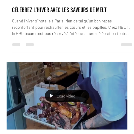
meltrestaurant75
20 déc. 2025
2 min de lecture
Célébrez l’hiver avec les saveurs de MELT
Quand l’hiver s’installe à Paris, rien de tel qu’un bon repas
réconfortant pour réchauffer les cœurs et les papilles. Chez MELT ,
le BBQ texan n’est pas réservé à l’été : c’est une célébration toute
l’année, et l’hiver est même un moment idéal pour apprécier la
chaleur fumée de nos viandes. Pourquoi l’hiver chez MELT est une
vraie expérience Chaleur & convivialité : le fumoir, les braises, l’odeur
du bois brûlé… tout rappelle l’atmosphère d’un smokehouse texan