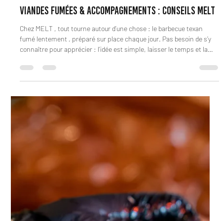
meltrestaurant75
10 janv.
1 min de lecture
Viandes fumées & accompagnements : conseils melt
Chez MELT , tout tourne autour d’une chose : le barbecue texan
fumé lentement , préparé sur place chaque jour. Pas besoin de s’y
connaître pour apprécier : l’idée est simple, laisser le temps et la
fumée faire le travail. Les viandes fumées : l’essentiel à savoir Les
viandes sont fumées à basse température pendant plusieurs heures
. Ce procédé permet d’obtenir une viande tendre, juteuse et pleine de
goût , sans être sèche.Chaque viande a sa propre texture, mais
toutes partag