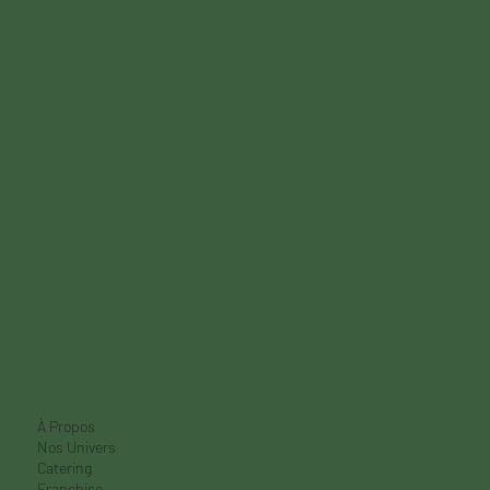
Réservations à MELT Slow Smoked Barbecue : tout ce
qu’il faut savoir
Chez MELT Slow Smoked Barbecue, nous aimons accueillir tous les
amateurs de viande fumée dans une ambiance conviviale et
chaleureuse....