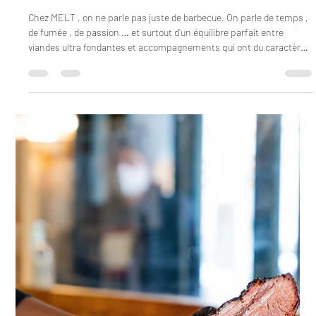
meltrestaurant75
14 févr.
1 min de lecture
Viandes & accompagnements : à la façon MELT
Chez MELT , on ne parle pas juste de barbecue. On parle de temps ,
de fumée , de passion … et surtout d’un équilibre parfait entre
viandes ultra fondantes et accompagnements qui ont du caractère .
Ici, chaque assiette est pensée comme une vraie expérience, où
rien n’est laissé au hasard. La viande, d’abord, est au cœur de tout.
Fumée longuement , à basse température, elle devient
incroyablement tendre, juteuse, et chargée d’arômes boisés. Cette
cuisson lente donne du caract