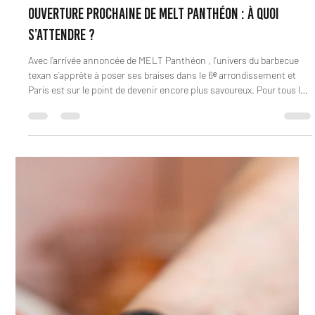
meltrestaurant75
21 févr.
2 min de lecture
Ouverture prochaine de MELT Panthéon : à quoi
s’attendre ?
Avec l’arrivée annoncée de MELT Panthéon , l’univers du barbecue
texan s’apprête à poser ses braises dans le 6ᵉ arrondissement et
Paris est sur le point de devenir encore plus savoureux. Pour tous les
amateurs de fumée, de viande généreuse et d’ambiance conviviale,
cette ouverture promet d’être un moment attendu. MELT a déjà
conquis le palais des parisiens et des visiteurs avec ses adresses
emblématiques comme MELT Oberkampf , MELT Cambronne ou
encore les sandwicheries MELT