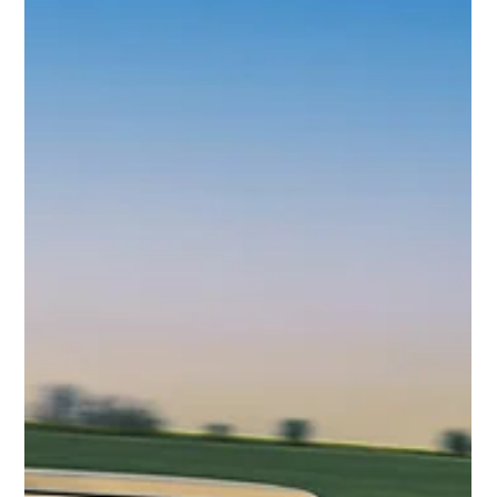
de Paris. Au programme : Nouvelles recettes, nouvelles vibes,
nouvelle équipe avec toujours la même passion et la même
exigence. Venez découvrir notre cuisine 100% ouverte dans un tout
nouveau lieu designer par le cabinet d'architecture Atelier HA.
Retrouvez-nous : Au 64 rue Monsieur le Prin