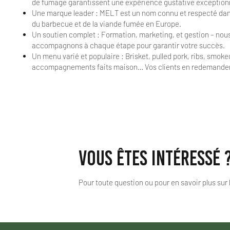
de fumage garantissent une expérience gustative exceptionn
Une marque leader : MELT est un nom connu et respecté dans
du barbecue et de la viande fumée en Europe.
Un soutien complet : Formation, marketing, et gestion – nou
accompagnons à chaque étape pour garantir votre succès.
Un menu varié et populaire : Brisket, pulled pork, ribs, smok
accompagnements faits maison… Vos clients en redemander
Vous êtes intéressé 
Pour toute question ou pour en savoir plus sur