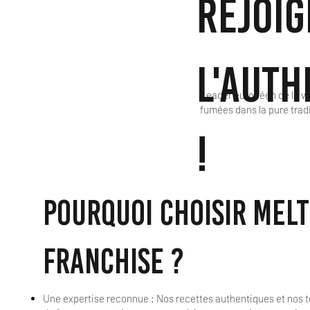
Rejoig
l'auth
Leader européen de la v
fumées dans la pure trad
!
Pourquoi choisir MEL
franchise ?
Une expertise reconnue : Nos recettes authentiques et nos 