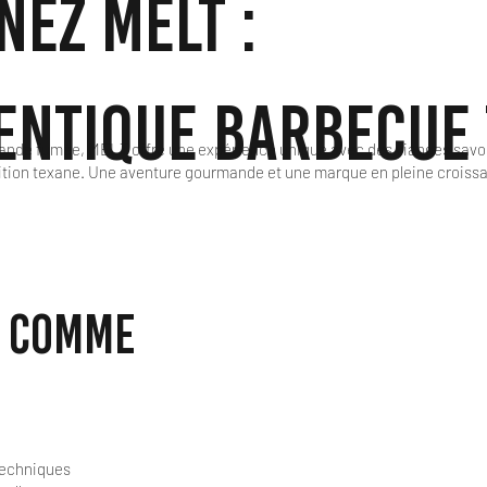
nez MELT :
entique barbecue
iande fumée, MELT offre une expérience unique avec des viandes savo
ition texane. Une aventure gourmande et une marque en pleine croissa
T comme
techniques