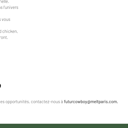
elle.
 l’univers
s vous
ed chicken,
ont.
?
 les opportunités, contactez-nous à
futurcowboy@meltparis.com
.