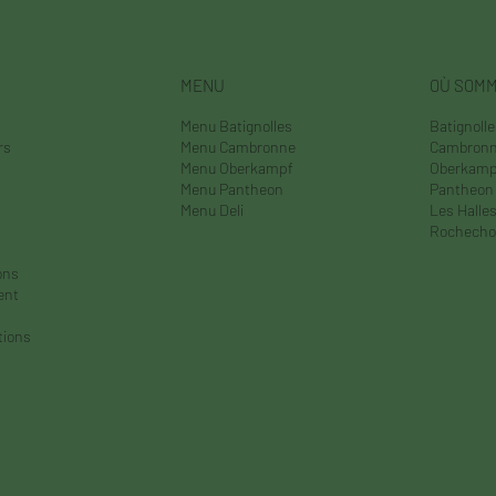
MENU
OÙ SOM
Menu Batignolles
Batignoll
rs
Menu Cambronne
Cambron
Menu Oberkampf
Oberkamp
Menu Pantheon
Pantheon
Menu Deli
Les Halle
Rochecho
ons
ent
tions