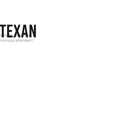
 texan
ureuses, lentement
nce vous attendent !