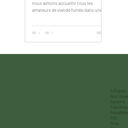
nous aimons accueillir tous les
amateurs de viande fumée dans une
ambiance conviviale et chaleureuse....
À Propos
Nos Unive
Catering
Franchise
Actualities
FAQ
Shop