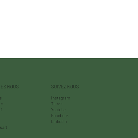
MES NOUS
SUIVEZ NOUS
es
Instagram
ne
Tiktok
f
Youtube
Facebook
s
LinkedIn
uart