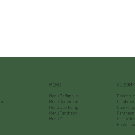
MENU
OÙ SOM
Menu Batignolles
Batignoll
rs
Menu Cambronne
Cambron
Menu Oberkampf
Oberkamp
Menu Pantheon
Pantheon
Menu Deli
Les Halle
Rochecho